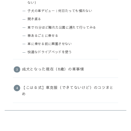
ない）
子犬の車デビュー：何日たっても慣れない
開き直る
車で15分ほど離れた公園に連れて行ってみる
事あるごとに乗せる
車に乗せる前に興奮させない
快適なドライブベッドを使う
成犬となった現在（8歳）の車事情
【こはる式】車克服（できてないけど）のコツまと
め