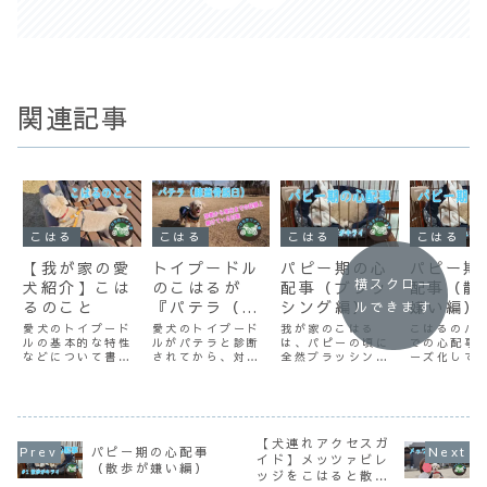
関連記事
こはる
こはる
こはる
こはる
【我が家の愛
トイプードル
パピー期の心
パピー期
横スクロー
犬紹介】こは
のこはるが
配事（ブラッ
配事（散
るのこと
『パテラ（膝
シング編）
嫌い編）
ルできます
蓋骨脱臼）』
愛犬のトイプード
愛犬のトイプード
我が家のこはる
こはるのパ
ルの基本的な特性
に。診断から
ルがパテラと診断
は、パピーの頃に
での心配事
などについて書い
されてから、対策
全然ブラッシング
ーズ化して
現在までの記
ています。「うち
した内容や当時の
をさせてくれませ
いこうと思
録と、続けて
も同じ！」「うち
心境などについて
んでした。8歳と
す。今回は
とは違う！」な
綴っています。同
なった現在は、普
歩が嫌い」
いる対策！
ど、みなさまのご
じ症状で悩む飼い
通にブラッシング
す。全ての
家族のわんこと比
主さんの参考にな
ができています
散歩が大好
べてみてもらえれ
ったら嬉しいで
が、どのようにブ
ょう！？い
【犬連れアクセスガ
パピー期の心配事
ばうれしいです。
す。
ラッシングに慣れ
そんなこと
イド】メッツァビレ
（散歩が嫌い編）
ていったのかにつ
ません。そ
ッジをこはると散
いて書いていま
うちのこは