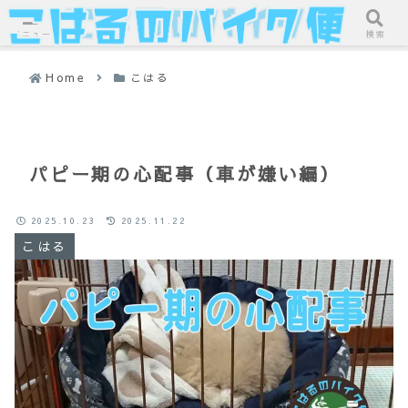
メニュー
検索
Home
こはる
パピー期の心配事（車が嫌い編）
2025.10.23
2025.11.22
こはる