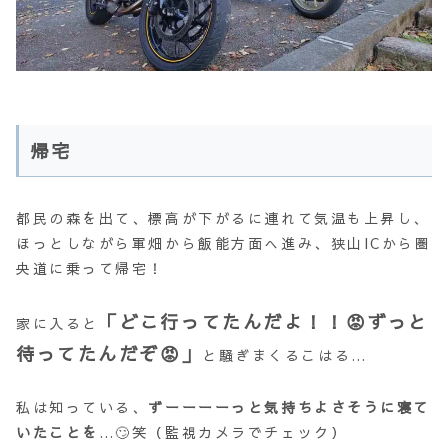
帰宅
都民の森を出て、標高が下がるに連れて気温も上昇し、
ほっとしながら軍畑から飯能方面へ進み、狭山ICから圏
央道に乗って帰宅！
「どこ行ってたんだよ！！😡ずっと
家に入ると
待ってたんだぞ😡」
と騒ぎまくるこはる…
私は知っている、
ずーーーーっと気持ちよさそうに寝て
いたことを
…🙄笑（監視カメラでチェック）