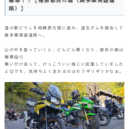
極寒！！【檜原都民の森（奥多摩周遊道
路）】
道の駅どうしを相模原方面に進み、道志ダムを経由して
奥多摩周遊道路へ。
山の中を登っていくと、どんどん寒くなり、都民の森は
極寒😱💦
寒いだけあって、けっこういい感じに紅葉していました
よ😊でも、気持ちよく走れるのはもうギリギリかなぁ。