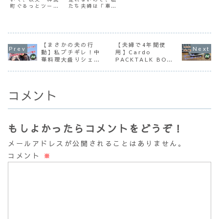
スポット紹
町ぐるっとツーリ
たち夫婦は「車で
介）
ングの途中にある
行けばいいじゃ
おススメスポット
ん？」という平地
を紹介していま
にある場所にバイ
す。秩父をツーリ
クで行って、バッ
ングする方の際の
テリー上がりを防
参考になったら嬉
止しています。と
【まさかの夫の行
【夫婦で4年間使
しいです。
いうことで、今回
動】私ブチギレ！中
用】Cardo
はそんな感じで真
華料理大盛りシェア
PACKTALK BOLD
冬に行った「聖天
事件
の正直な感想（後継
宮」の見学ツーリ
モデル選びの参考
ング記録です。
に！）
「ちょっと見てみ
たい...
コメント
もしよかったらコメントをどうぞ！
メールアドレスが公開されることはありません。
コメント
※