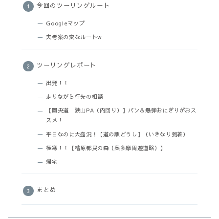
今回のツーリングルート
Googleマップ
夫考案の変なルートw
ツーリングレポート
出発！！
走りながら行先の相談
【圏央道 狭山PA（内回り）】パン＆爆弾おにぎりがおス
スメ！
平日なのに大盛況！【道の駅どうし】（いきなり到着）
極寒！！【檜原都民の森（奥多摩周遊道路）】
帰宅
まとめ