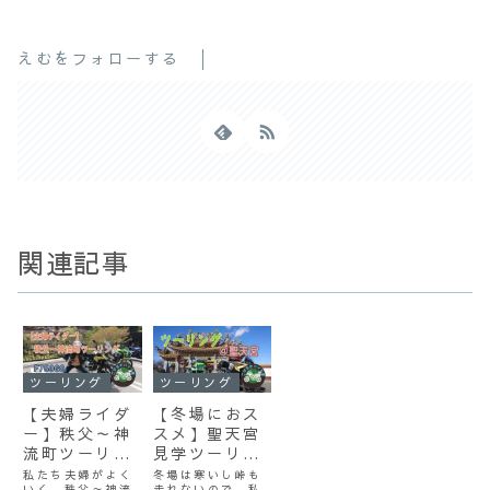
えむをフォローする
関連記事
ツーリング
ツーリング
【夫婦ライダ
【冬場におス
ー】秩父～神
スメ】聖天宮
流町ツーリン
見学ツーリン
グ（おすすめ
グ
私たち夫婦がよく
冬場は寒いし峠も
いく、秩父～神流
走れないので、私