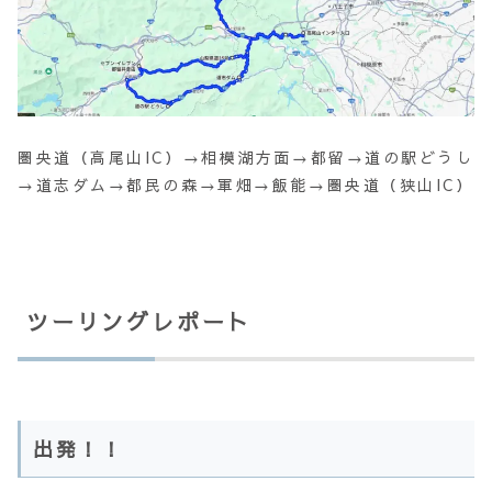
圏央道（高尾山IC）→相模湖方面→都留→道の駅どうし
→道志ダム→都民の森→軍畑→飯能→圏央道（狭山IC）
ツーリングレポート
出発！！